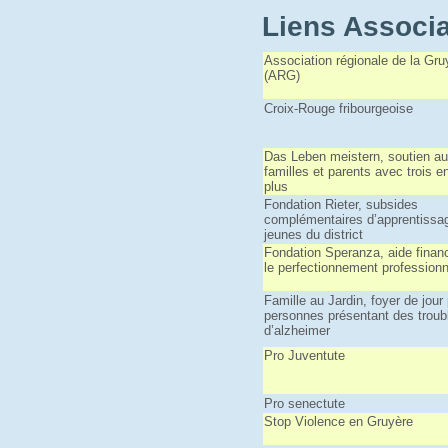
Liens Associa
Association régionale de la Gru
(ARG)
Croix-Rouge fribourgeoise
Das Leben meistern, soutien a
familles et parents avec trois e
plus
Fondation Rieter, subsides
complémentaires d’apprentissa
jeunes du district
Fondation Speranza, aide financ
le perfectionnement professionn
Famille au Jardin, foyer de jour
personnes présentant des troub
d’alzheimer
Pro Juventute
Pro senectute
Stop Violence en Gruyère