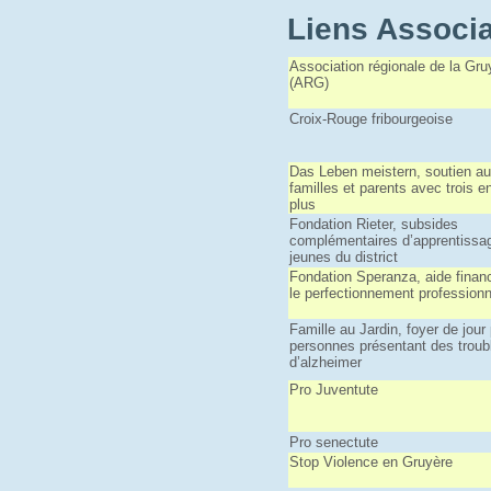
Liens Associa
Association régionale de la Gru
(ARG)
Croix-Rouge fribourgeoise
Das Leben meistern, soutien a
familles et parents avec trois e
plus
Fondation Rieter, subsides
complémentaires d’apprentissa
jeunes du district
Fondation Speranza, aide financ
le perfectionnement professionn
Famille au Jardin, foyer de jour
personnes présentant des troub
d’alzheimer
Pro Juventute
Pro senectute
Stop Violence en Gruyère