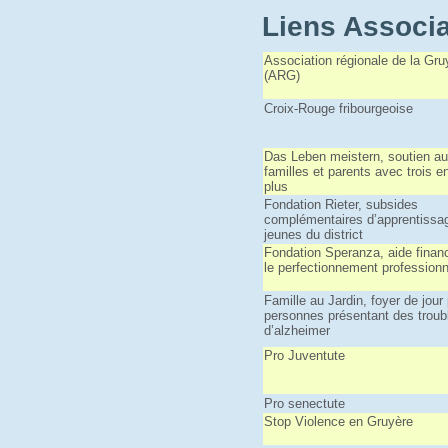
Liens Associa
Association régionale de la Gru
(ARG)
Croix-Rouge fribourgeoise
Das Leben meistern, soutien a
familles et parents avec trois e
plus
Fondation Rieter, subsides
complémentaires d’apprentissa
jeunes du district
Fondation Speranza, aide financ
le perfectionnement professionn
Famille au Jardin, foyer de jour
personnes présentant des troub
d’alzheimer
Pro Juventute
Pro senectute
Stop Violence en Gruyère