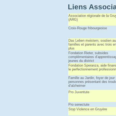
Liens Associa
Association régionale de la Gru
(ARG)
Croix-Rouge fribourgeoise
Das Leben meistern, soutien a
familles et parents avec trois e
plus
Fondation Rieter, subsides
complémentaires d’apprentissa
jeunes du district
Fondation Speranza, aide financ
le perfectionnement professionn
Famille au Jardin, foyer de jour
personnes présentant des troub
d’alzheimer
Pro Juventute
Pro senectute
Stop Violence en Gruyère