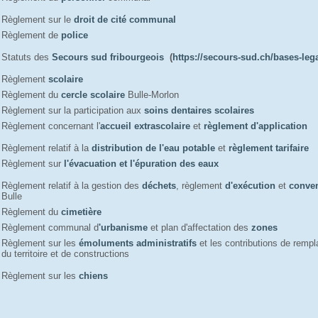
Règlement sur le
droit de cité communal
Règlement de
police
Statuts des
Secours sud fribourgeois
(
https://secours-sud.ch/bases-leg
Règlement
scolaire
Règlement du
cercle scolaire
Bulle-Morlon
Règlement sur la participation aux
soins dentaires scolaires
Règlement concernant l'
accueil extrascolaire
et 
règlement d'application
Règlement relatif à la
distribution de l'eau potable
et
règlement tarifaire
Règlement sur
l'évacuation et l'épuration des eaux
Règlement relatif à la gestion des
déchets
, règlement
d'exécution
et 
conve
Bulle
Règlement du
cimetière
Règlement communal d
'urbanisme
et plan d'affectation des 
zones
Règlement sur les
émoluments administratifs
et les contributions de rem
du territoire et de constructions
Règlement sur les
chiens