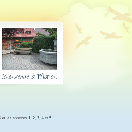
 et les annexes 
1
,
2
,
3
,
4
et 
5