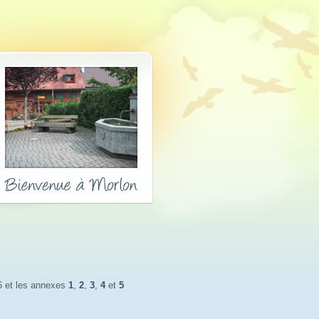
 et les annexes 
1
,
2
,
3
,
4
et 
5