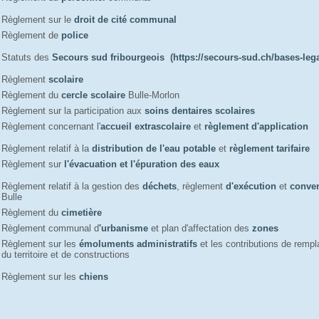
Règlement sur le
droit de cité communal
Règlement de
police
Statuts des
Secours sud fribourgeois
(
https://secours-sud.ch/bases-leg
Règlement
scolaire
Règlement du
cercle scolaire
Bulle-Morlon
Règlement sur la participation aux
soins dentaires scolaires
Règlement concernant l'
accueil extrascolaire
et 
règlement d'application
Règlement relatif à la
distribution de l'eau potable
et
règlement tarifaire
Règlement sur
l'évacuation et l'épuration des eaux
Règlement relatif à la gestion des
déchets
, règlement
d'exécution
et 
conve
Bulle
Règlement du
cimetière
Règlement communal d
'urbanisme
et plan d'affectation des 
zones
Règlement sur les
émoluments administratifs
et les contributions de rem
du territoire et de constructions
Règlement sur les
chiens