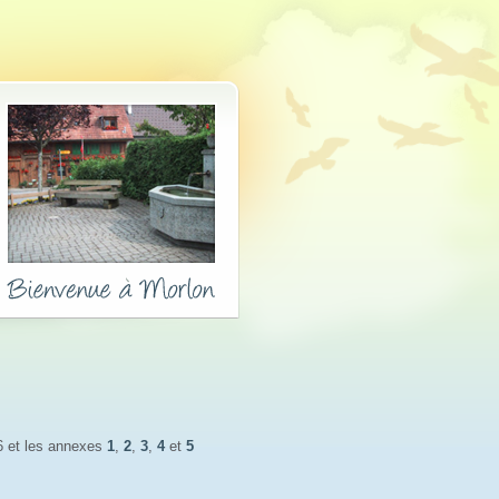
 et les annexes 
1
,
2
,
3
,
4
et 
5