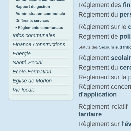
Réglement des
fi
Rapport de gestion
Règlement du
per
Administration communale
Différents services
Règlement sur le
Règlements communaux
Infos communales
Règlement de
pol
Finance-Constructions
Statuts des
Secours sud frib
Energie
Règlement
scolai
Santé-Social
Règlement du
cer
Ecole-Formation
Règlement sur la p
Eglise de Morlon
Règlement concern
Vie locale
d'application
Règlement relatif
tarifaire
Règlement sur
l'é