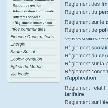
Réglement des
fi
Rapport de gestion
Règlement du
per
Administration communale
Différents services
Règlement sur le
Règlements communaux
Infos communales
Règlement de
pol
Finance-Constructions
Statuts des
Secours sud frib
Energie
Règlement
scolai
Santé-Social
Règlement du
cer
Ecole-Formation
Règlement sur la p
Eglise de Morlon
Règlement concern
Vie locale
d'application
Règlement relatif
tarifaire
Règlement sur
l'é