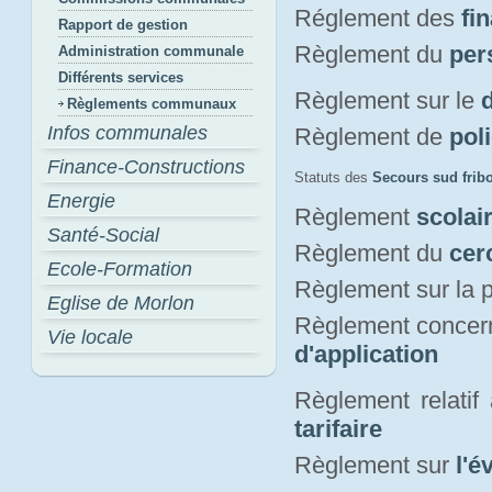
Réglement des
fi
Rapport de gestion
Règlement du
per
Administration communale
Différents services
Règlement sur le
Règlements communaux
Infos communales
Règlement de
pol
Finance-Constructions
Statuts des
Secours sud frib
Energie
Règlement
scolai
Santé-Social
Règlement du
cer
Ecole-Formation
Règlement sur la p
Eglise de Morlon
Règlement concern
Vie locale
d'application
Règlement relatif
tarifaire
Règlement sur
l'é