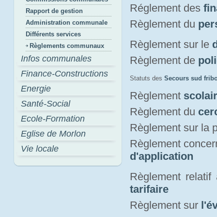
Réglement des
fi
Rapport de gestion
Règlement du
per
Administration communale
Différents services
Règlement sur le
Règlements communaux
Infos communales
Règlement de
pol
Finance-Constructions
Statuts des
Secours sud frib
Energie
Règlement
scolai
Santé-Social
Règlement du
cer
Ecole-Formation
Règlement sur la p
Eglise de Morlon
Règlement concern
Vie locale
d'application
Règlement relatif
tarifaire
Règlement sur
l'é