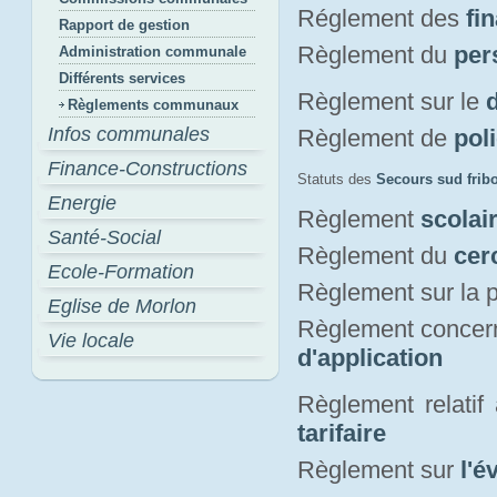
Réglement des
fi
Rapport de gestion
Règlement du
per
Administration communale
Différents services
Règlement sur le
Règlements communaux
Infos communales
Règlement de
pol
Finance-Constructions
Statuts des
Secours sud frib
Energie
Règlement
scolai
Santé-Social
Règlement du
cer
Ecole-Formation
Règlement sur la p
Eglise de Morlon
Règlement concern
Vie locale
d'application
Règlement relatif
tarifaire
Règlement sur
l'é