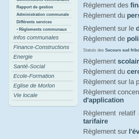
Réglement des
fi
Rapport de gestion
Règlement du
per
Administration communale
Différents services
Règlement sur le
Règlements communaux
Infos communales
Règlement de
pol
Finance-Constructions
Statuts des
Secours sud frib
Energie
Règlement
scolai
Santé-Social
Règlement du
cer
Ecole-Formation
Règlement sur la p
Eglise de Morlon
Règlement concern
Vie locale
d'application
Règlement relatif
tarifaire
Règlement sur
l'é