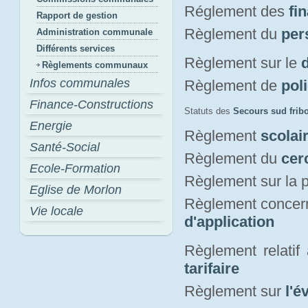
Réglement des
fi
Rapport de gestion
Règlement du
per
Administration communale
Différents services
Règlement sur le
Règlements communaux
Infos communales
Règlement de
pol
Finance-Constructions
Statuts des
Secours sud frib
Energie
Règlement
scolai
Santé-Social
Règlement du
cer
Ecole-Formation
Règlement sur la p
Eglise de Morlon
Règlement concern
Vie locale
d'application
Règlement relatif
tarifaire
Règlement sur
l'é