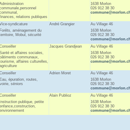
Administration
1638 Morlon
communale,personnel
026 912 38 30
communal,
commune@morlon.c
finances, relations publiques
Vice-syndicature
André Grangier
Au Village 46
Forêts, aménagement du
1638 Morlon
territoire, Mobul, sécurité
026 912 38 30
commune@morlon.c
Conseiller
Jacques Grandjean
Au Village 46
Santé et affaires sociales,
1638 Morlon
bâtiments communaux,
026 912 38 30
tourisme, affaires culturelles,
commune@morlon.c
agriculture
Conseiller
Adrien Moret
Au Village 46
Eau, épuration, routes,
1638 Morlon
voirie, séniors
026 912 38 30
commune@morlon.c
Conseiller
Alain Publioz
Au Village 46
Instruction publique, petite
1638 Morlon
enfance,construction,
026 912 38 30
environnement
commune@morlon.c