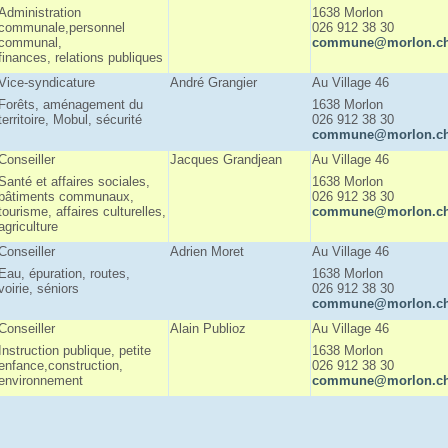
Administration
1638 Morlon
communale,personnel
026 912 38 30
communal,
commune@morlon.c
finances, relations publiques
Vice-syndicature
André Grangier
Au Village 46
Forêts, aménagement du
1638 Morlon
territoire, Mobul, sécurité
026 912 38 30
commune@morlon.c
Conseiller
Jacques Grandjean
Au Village 46
Santé et affaires sociales,
1638 Morlon
bâtiments communaux,
026 912 38 30
tourisme, affaires culturelles,
commune@morlon.c
agriculture
Conseiller
Adrien Moret
Au Village 46
Eau, épuration, routes,
1638 Morlon
voirie, séniors
026 912 38 30
commune@morlon.c
Conseiller
Alain Publioz
Au Village 46
Instruction publique, petite
1638 Morlon
enfance,construction,
026 912 38 30
environnement
commune@morlon.c