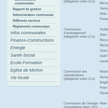
(obligatoire selon LCo)
Mirc
communales
Samue
Rapport de gestion
Alain 
Administration communale
Pierr
Différents services
Règlements communaux
Commission
André
Infos communales
d’aménagement
Alain
(obligatoire selon LCo)
Finance-Constructions
Marce
Micha
Energie
Jean-
Santé-Social
Gaël 
Laure
Ecole-Formation
Eglise de Morlon
Commission des
Béatr
naturalisations
Vie locale
Maria
(obligatoire selon LCo)
Brigit
Peter
Gérar
Commission de l’énergie
Alain
(consultative selon LEn)