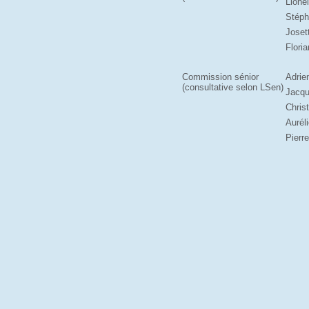
Lione
Stéph
Joset
Flori
Commission sénior
Adrie
(consultative selon LSen)
Jacqu
Chris
Aurél
Pierr