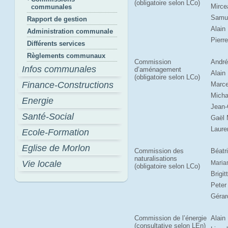
(obligatoire selon LCo)
Mirc
communales
Samue
Rapport de gestion
Alain 
Administration communale
Pierr
Différents services
Règlements communaux
Commission
André
Infos communales
d’aménagement
Alain
(obligatoire selon LCo)
Finance-Constructions
Marce
Micha
Energie
Jean-
Santé-Social
Gaël 
Laure
Ecole-Formation
Eglise de Morlon
Commission des
Béatr
naturalisations
Vie locale
Maria
(obligatoire selon LCo)
Brigit
Peter
Gérar
Commission de l’énergie
Alain
(consultative selon LEn)