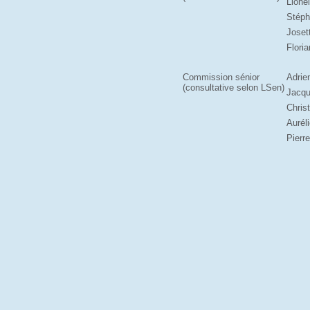
Lione
Stéph
Joset
Flori
Commission sénior
Adrie
(consultative selon LSen)
Jacqu
Chris
Aurél
Pierr