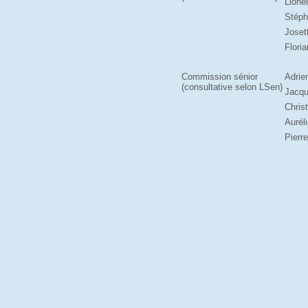
Lione
Stéph
Joset
Flori
Commission sénior
Adrie
(consultative selon LSen)
Jacqu
Chris
Aurél
Pierr