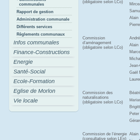
(obligatoire selon LCo)
Mirc
communales
Samue
Rapport de gestion
Alain 
Administration communale
Pierr
Différents services
Règlements communaux
Commission
André
Infos communales
d’aménagement
Alain
(obligatoire selon LCo)
Finance-Constructions
Marce
Micha
Energie
Jean-
Santé-Social
Gaël 
Laure
Ecole-Formation
Eglise de Morlon
Commission des
Béatr
naturalisations
Vie locale
Maria
(obligatoire selon LCo)
Brigit
Peter
Gérar
Commission de l’énergie
Alain
(consultative selon LEn)