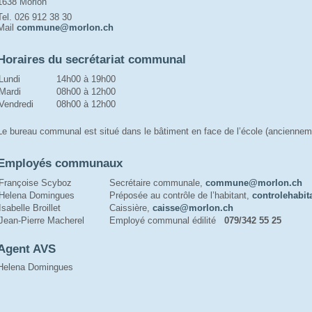
1638 Morlon
Tel. 026 912 38 30
Mail 
commune@morlon.ch
Horaires du secrétariat communal
Lundi
14h00 à 19h00
Mardi
08h00 à 12h00
Vendredi
08h00 à 12h00
Le bureau communal est situé dans le bâtiment en face de l’école (anciennem
Employés communaux
Françoise Scyboz
Secrétaire communale,
commune@morlon.ch
Helena Domingues
Préposée au contrôle de l’habitant,
controlehabi
Isabelle Broillet
Caissière,
caisse@morlon.ch
Jean-Pierre Macherel
Employé communal édilité
079/342 55 25
Agent AVS
Helena Domingues