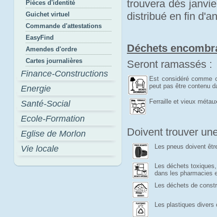
trouvera dès janvi
Pièces d'identité
distribué en fin d'a
Guichet virtuel
Commande d'attestations
EasyFind
Déchets encombr
Amendes d'ordre
Cartes journalières
Seront ramassés :
Finance-Constructions
Est considéré comme ob
peut pas être contenu d
Energie
Ferraille et vieux métau
Santé-Social
Ecole-Formation
Doivent trouver une
Eglise de Morlon
Les pneus doivent êtr
Vie locale
Les déchets toxiques,
dans les pharmacies e
Les déchets de constr
Les plastiques divers 