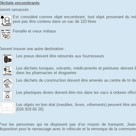
Déchets encombrants
Seront ramassés :
Est considéré comme objet encombrant, tout objet provenant du m
peut pas être contenu dans un sac de 110 litres
Ferraille et vieux métaux
Doivent trouver une autre destination :
Les pneus doivent être retournés aux fournisseurs
Les déchets toxiques, solvants, médicaments et peintures doivent ê
dans les pharmacies et drogueries
Les déchets de construction doivent être amenés au centre de tri d
Les plastiques divers doivent être mis dans les sacs à ordures offici
Les objets en bon état (meubles, livres, vêtements) peuvent être 
(026 919 66 26)
Pour les personnes qui ne disposent pas d’un moyen de transport, Jean-
disposition pour le ramassage avec le véhicule et la remorque de la commune