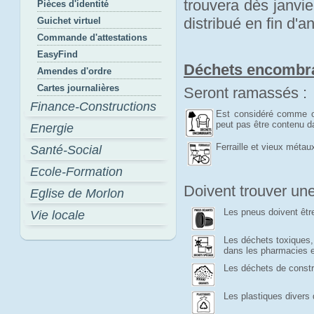
trouvera dès janvi
Pièces d'identité
distribué en fin d'a
Guichet virtuel
Commande d'attestations
EasyFind
Déchets encombr
Amendes d'ordre
Cartes journalières
Seront ramassés :
Finance-Constructions
Est considéré comme ob
peut pas être contenu d
Energie
Ferraille et vieux métau
Santé-Social
Ecole-Formation
Doivent trouver une
Eglise de Morlon
Les pneus doivent êtr
Vie locale
Les déchets toxiques,
dans les pharmacies e
Les déchets de constr
Les plastiques divers 