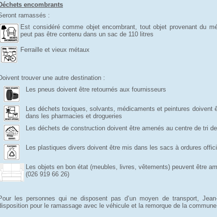
Déchets encombrants
Seront ramassés :
Est considéré comme objet encombrant, tout objet provenant du m
peut pas être contenu dans un sac de 110 litres
Ferraille et vieux métaux
Doivent trouver une autre destination :
Les pneus doivent être retournés aux fournisseurs
Les déchets toxiques, solvants, médicaments et peintures doivent ê
dans les pharmacies et drogueries
Les déchets de construction doivent être amenés au centre de tri d
Les plastiques divers doivent être mis dans les sacs à ordures offici
Les objets en bon état (meubles, livres, vêtements) peuvent être 
(026 919 66 26)
Pour les personnes qui ne disposent pas d’un moyen de transport, Jean-
disposition pour le ramassage avec le véhicule et la remorque de la commune