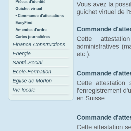
Pièces d'identité
Vous avez la possib
Guichet virtuel
guichet virtuel de l
Commande d'attestations
EasyFind
Commande d'attes
Amendes d'ordre
Cartes journalières
Cette attestat
Finance-Constructions
administratives (m
etc.).
Energie
Santé-Social
Ecole-Formation
Commande d'attes
Eglise de Morlon
Cette attestation
Vie locale
l'enregistrement d
en Suisse.
Commande d'attes
Cette attestation s