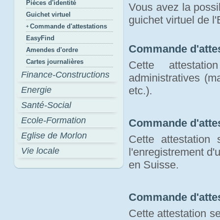
Pièces d'identité
Vous avez la possib
Guichet virtuel
guichet virtuel de l
Commande d'attestations
EasyFind
Commande d'attes
Amendes d'ordre
Cartes journalières
Cette attestat
Finance-Constructions
administratives (m
etc.).
Energie
Santé-Social
Ecole-Formation
Commande d'attes
Eglise de Morlon
Cette attestation
Vie locale
l'enregistrement d
en Suisse.
Commande d'attes
Cette attestation s