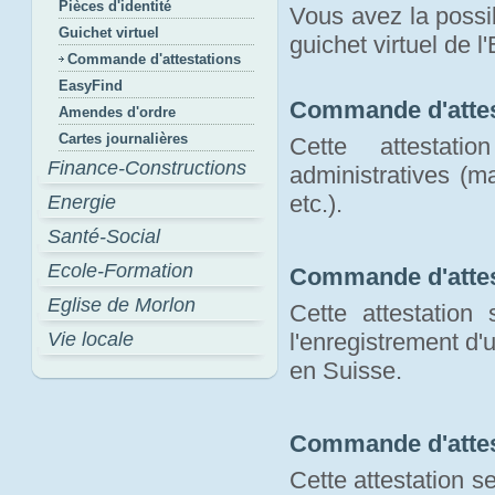
Pièces d'identité
Vous avez la possib
Guichet virtuel
guichet virtuel de l
Commande d'attestations
EasyFind
Commande d'attes
Amendes d'ordre
Cartes journalières
Cette attestat
Finance-Constructions
administratives (m
etc.).
Energie
Santé-Social
Ecole-Formation
Commande d'attes
Eglise de Morlon
Cette attestation
Vie locale
l'enregistrement d
en Suisse.
Commande d'attes
Cette attestation s