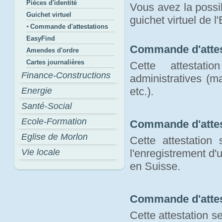
Pièces d'identité
Vous avez la possib
Guichet virtuel
guichet virtuel de l
Commande d'attestations
EasyFind
Commande d'attes
Amendes d'ordre
Cartes journalières
Cette attestat
Finance-Constructions
administratives (m
etc.).
Energie
Santé-Social
Ecole-Formation
Commande d'attes
Eglise de Morlon
Cette attestation
Vie locale
l'enregistrement d
en Suisse.
Commande d'attes
Cette attestation s