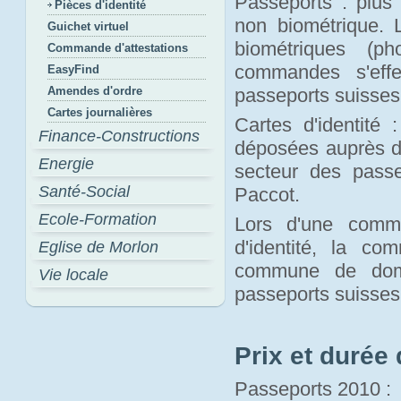
Passeports : plus 
Pièces d'identité
non biométrique.
Guichet virtuel
biométriques (p
Commande d'attestations
commandes s'effe
EasyFind
Amendes d'ordre
passeports suisses
Cartes journalières
Cartes d'identité 
Finance-Constructions
déposées auprès d
Energie
secteur des pass
Santé-Social
Paccot.
Ecole-Formation
Lors d'une comma
d'identité, la c
Eglise de Morlon
commune de domi
Vie locale
passeports suisses
Prix et durée 
Passeports 2010 :