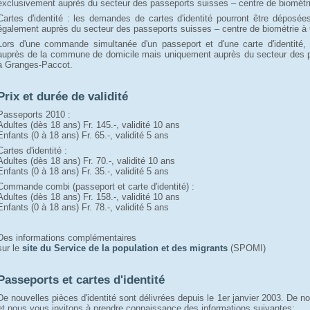
exclusivement auprès du secteur des passeports suisses – centre de biométr
Cartes d'identité : les demandes de cartes d'identité pourront être dépos
également auprès du secteur des passeports suisses – centre de biométrie à
Lors d'une commande simultanée d'un passeport et d'une carte d'identité,
auprès de la commune de domicile mais uniquement auprès du secteur des p
à Granges-Paccot.
Prix et durée de validité
Passeports 2010 :
Adultes (dès 18 ans) Fr. 145.-, validité 10 ans
Enfants (0 à 18 ans) Fr. 65.-, validité 5 ans
Cartes d'identité :
Adultes (dès 18 ans) Fr. 70.-, validité 10 ans
Enfants (0 à 18 ans) Fr. 35.-, validité 5 ans
Commande combi (passeport et carte d'identité) :
Adultes (dès 18 ans) Fr. 158.-, validité 10 ans
Enfants (0 à 18 ans) Fr. 78.-, validité 5 ans
Des informations complémentaires
sur le 
site du Service de la population et des migrants
(SPOMI)
Passeports et cartes d'identité
De nouvelles pièces d'identité sont délivrées depuis le 1er janvier 2003. De 
et nous vous invitons à prendre connaissance des informations suivantes: