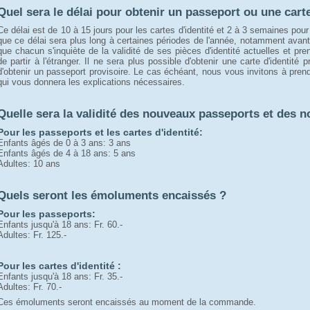
Quel sera le délai pour obtenir un passeport ou une carte
Ce délai est de 10 à 15 jours pour les cartes d'identité et 2 à 3 semaines pou
que ce délai sera plus long à certaines périodes de l'année, notamment avant 
que chacun s'inquiète de la validité de ses pièces d'identité actuelles et pr
de partir à l'étranger. Il ne sera plus possible d'obtenir une carte d'identité p
d'obtenir un passeport provisoire. Le cas échéant, nous vous invitons à pre
qui vous donnera les explications nécessaires.
Quelle sera la validité des nouveaux passeports et des no
Pour les passeports et les cartes d'identité:
Enfants âgés de 0 à 3 ans: 3 ans
Enfants âgés de 4 à 18 ans: 5 ans
Adultes: 10 ans
Quels seront les émoluments encaissés ?
Pour les passeports:
Enfants jusqu'à 18 ans: Fr. 60.-
Adultes: Fr. 125.-
Pour les cartes d'identité :
Enfants jusqu'à 18 ans: Fr. 35.-
Adultes: Fr. 70.-
Ces émoluments seront encaissés au moment de la commande.