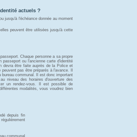
identité actuels ?
 ou jusqu'à l'échéance donnée au moment
 elles peuvent être utilisées jusqu'à cette
son passeport. Chaque personne a sa propre
n passeport ou l'ancienne carte d'identité
n devra être faite auprès de la Police et
euvent pas être préparés à l'avance. Il
u bureau communal. Il est donc important
u niveau des horaires d'ouverture des
xer un rendez-vous. Il est possible de
ifférentes modalités, vous voudrez bien
ndé depuis fin
 régulièrement
ureau communal