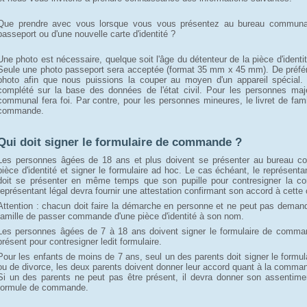
Que prendre avec vous lorsque vous vous présentez au bureau communa
passeport ou d'une nouvelle carte d'identité ?
Une photo est nécessaire, quelque soit l'âge du détenteur de la pièce d'identité,
Seule une photo passeport sera acceptée (format 35 mm x 45 mm). De préfére
photo afin que nous puissions la couper au moyen d'un appareil spécial
complété sur la base des données de l'état civil. Pour les personnes maje
communal fera foi. Par contre, pour les personnes mineures, le livret de fa
commande.
Qui doit signer le formulaire de commande ?
Les personnes âgées de 18 ans et plus doivent se présenter au bureau 
pièce d'identité et signer le formulaire ad hoc. Le cas échéant, le représentan
doit se présenter en même temps que son pupille pour contresigner la co
représentant légal devra fournir une attestation confirmant son accord à cet
Attention : chacun doit faire la démarche en personne et ne peut pas deman
famille de passer commande d'une pièce d'identité à son nom.
Les personnes âgées de 7 à 18 ans doivent signer le formulaire de comman
présent pour contresigner ledit formulaire.
Pour les enfants de moins de 7 ans, seul un des parents doit signer le form
ou de divorce, les deux parents doivent donner leur accord quant à la command
Si un des parents ne peut pas être présent, il devra donner son assentiment
formule de commande.