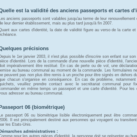
Quelle est la validité des anciens passeports et cartes d'
Les anciens passeports sont valables jusqu'au terme de leur renouvellement
de leur dernier établissement, mais au plus tard jusqu'à fin 2007.
Quant aux cartes d'identité, la date de validité figure au verso de la carte et
échéance.
Quelques précisions
Depuis le 1er janvier 2003, il n'est plus possible d'inscrire son enfant sur 
pièce d'identité. Lors de la commande d'une nouvelle pièce d'identité, l'ancie
doit impérativement être restitué. En cas de perte ou de vol, une déclaratio
remise au bureau communal au moment de la commande. Les formulaires ne p
ne peuvent pas non plus être remis à un proche pour être signés en dehors d
que chacun s'organise en conséquence. En cas de problème, notamment a
guichets, veuillez prendre contact avec le secrétariat communal pour fi
commander en même temps un passeport et une carte d'identité. Pour les d
vous adresser au bureau communal.
Passeport 06 (biométrique)
Le passeport 06 ou biométrique lisible électroniquement peut être comma
2006. Il est principalement destiné aux personnes qui voyagent ou transitent
par les Etats-Unis.
Démarches administratives :
Comme pour les autres pièces d'identité, la personne doit se présenter au b