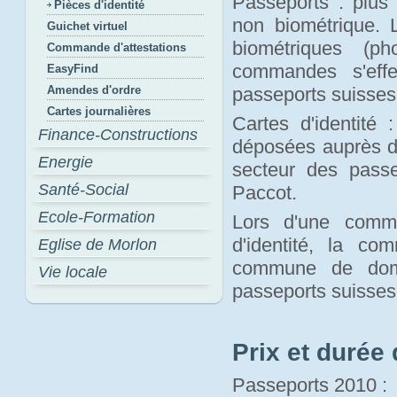
Passeports : plus 
Pièces d'identité
non biométrique.
Guichet virtuel
biométriques (p
Commande d'attestations
commandes s'effe
EasyFind
Amendes d'ordre
passeports suisses
Cartes journalières
Cartes d'identité 
Finance-Constructions
déposées auprès d
Energie
secteur des pass
Santé-Social
Paccot.
Ecole-Formation
Lors d'une comma
d'identité, la c
Eglise de Morlon
commune de domi
Vie locale
passeports suisses
Prix et durée 
Passeports 2010 :