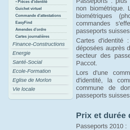
Passeports : plus 
Pièces d'identité
non biométrique.
Guichet virtuel
biométriques (p
Commande d'attestations
commandes s'effe
EasyFind
Amendes d'ordre
passeports suisses
Cartes journalières
Cartes d'identité 
Finance-Constructions
déposées auprès d
Energie
secteur des pass
Santé-Social
Paccot.
Ecole-Formation
Lors d'une comma
d'identité, la c
Eglise de Morlon
commune de domi
Vie locale
passeports suisses
Prix et durée 
Passeports 2010 :