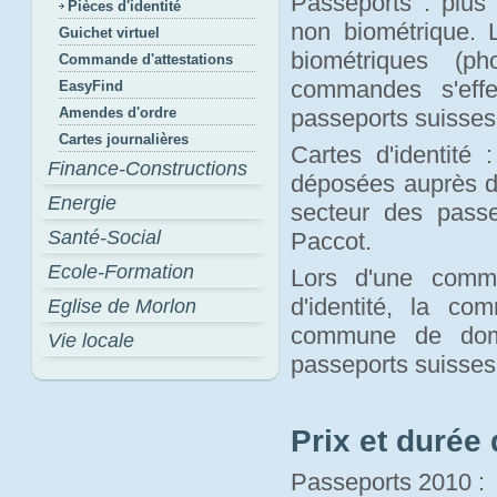
Passeports : plus 
Pièces d'identité
non biométrique.
Guichet virtuel
biométriques (p
Commande d'attestations
commandes s'effe
EasyFind
Amendes d'ordre
passeports suisses
Cartes journalières
Cartes d'identité 
Finance-Constructions
déposées auprès d
Energie
secteur des pass
Santé-Social
Paccot.
Ecole-Formation
Lors d'une comma
d'identité, la c
Eglise de Morlon
commune de domi
Vie locale
passeports suisses
Prix et durée 
Passeports 2010 :