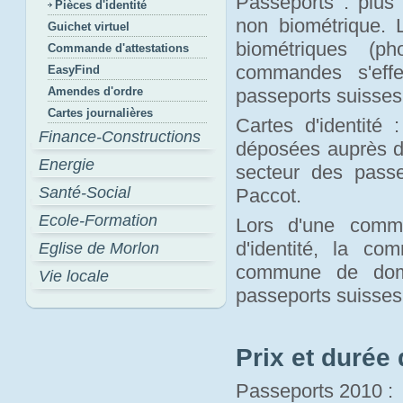
Passeports : plus 
Pièces d'identité
non biométrique.
Guichet virtuel
biométriques (p
Commande d'attestations
commandes s'effe
EasyFind
Amendes d'ordre
passeports suisses
Cartes journalières
Cartes d'identité 
Finance-Constructions
déposées auprès d
Energie
secteur des pass
Santé-Social
Paccot.
Ecole-Formation
Lors d'une comma
d'identité, la c
Eglise de Morlon
commune de domi
Vie locale
passeports suisses
Prix et durée 
Passeports 2010 :