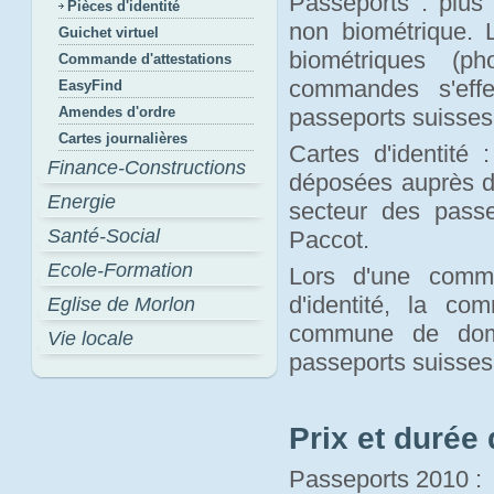
Passeports : plus 
Pièces d'identité
non biométrique.
Guichet virtuel
biométriques (p
Commande d'attestations
commandes s'effe
EasyFind
Amendes d'ordre
passeports suisses
Cartes journalières
Cartes d'identité 
Finance-Constructions
déposées auprès d
Energie
secteur des pass
Santé-Social
Paccot.
Ecole-Formation
Lors d'une comma
d'identité, la c
Eglise de Morlon
commune de domi
Vie locale
passeports suisses
Prix et durée 
Passeports 2010 :