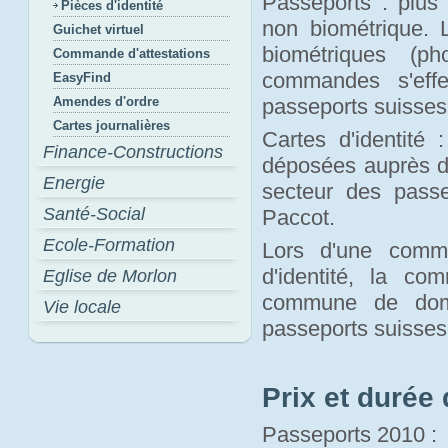
Passeports : plus 
Pièces d'identité
non biométrique.
Guichet virtuel
biométriques (p
Commande d'attestations
commandes s'effe
EasyFind
Amendes d'ordre
passeports suisses
Cartes journalières
Cartes d'identité 
Finance-Constructions
déposées auprès d
Energie
secteur des pass
Santé-Social
Paccot.
Ecole-Formation
Lors d'une comma
d'identité, la c
Eglise de Morlon
commune de domi
Vie locale
passeports suisses
Prix et durée 
Passeports 2010 :