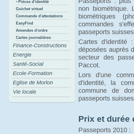
Passeports : plus 
Pièces d'identité
non biométrique.
Guichet virtuel
biométriques (p
Commande d'attestations
commandes s'effe
EasyFind
Amendes d'ordre
passeports suisses
Cartes journalières
Cartes d'identité 
Finance-Constructions
déposées auprès d
Energie
secteur des pass
Santé-Social
Paccot.
Ecole-Formation
Lors d'une comma
d'identité, la c
Eglise de Morlon
commune de domi
Vie locale
passeports suisses
Prix et durée 
Passeports 2010 :