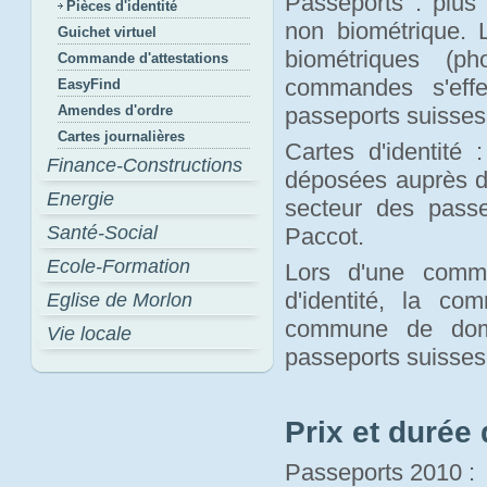
Passeports : plus 
Pièces d'identité
non biométrique.
Guichet virtuel
biométriques (p
Commande d'attestations
commandes s'effe
EasyFind
Amendes d'ordre
passeports suisses
Cartes journalières
Cartes d'identité 
Finance-Constructions
déposées auprès d
Energie
secteur des pass
Santé-Social
Paccot.
Ecole-Formation
Lors d'une comma
d'identité, la c
Eglise de Morlon
commune de domi
Vie locale
passeports suisses
Prix et durée 
Passeports 2010 :