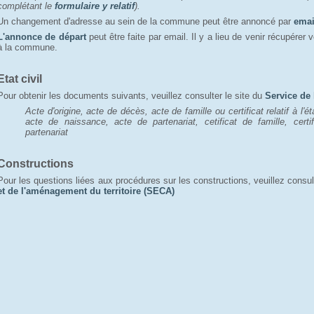
complétant le
formulaire y relatif
).
Un changement d'adresse au sein de la commune peut être annoncé par
emai
L'annonce de départ
peut être faite par email. Il y a lieu de venir récupérer vo
à la commune.
Etat civil
Pour obtenir les documents suivants, veuillez consulter le site du
Service de l
Acte d'origine, acte de décès, acte de famille ou certificat relatif à l'é
acte de naissance, acte de partenariat, c
etificat de famille, certi
partenariat
Constructions
Pour les questions liées aux procédures sur les constructions, veuillez consul
et de l'aménagement du territoire (SECA)