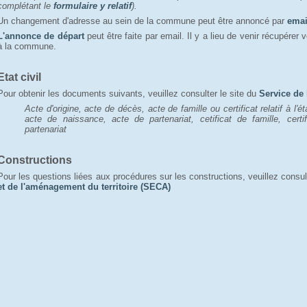
complétant le
formulaire y relatif
).
Un changement d'adresse au sein de la commune peut être annoncé par
emai
L'annonce de départ
peut être faite par email. Il y a lieu de venir récupérer vo
à la commune.
Etat civil
Pour obtenir les documents suivants, veuillez consulter le site du
Service de l
Acte d'origine, acte de décès, acte de famille ou certificat relatif à l'é
acte de naissance, acte de partenariat, c
etificat de famille, certi
partenariat
Constructions
Pour les questions liées aux procédures sur les constructions, veuillez consul
et de l'aménagement du territoire (SECA)