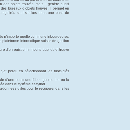
n des objets trouvés, mais il génère aussi
if des bureaux d’objets trouvés. Il permet en
 enregistrés sont stockés dans une base de
de n’importe quelle commune fribourgeoise.
de plateforme informatique suisse de gestion
e d’enregistrer n’importe quel objet trouvé
bjet perdu en sélectionnant les mots-clés 
ale d’une commune fribourgeoise. Le ou la
sée dans le système easyfind.
oordonnées utiles pour le récupérer dans les