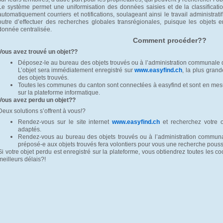
Le système permet une uniformisation des données saisies et de la classificatio
automatiquement courriers et notifications, soulageant ainsi le travail administrat
outre d’effectuer des recherches globales transrégionales, puisque les objets
donnée centralisée.
Comment procéder??
Vous avez trouvé un objet??
Déposez-le au bureau des objets trouvés ou à l’administration communale 
L’objet sera immédiatement enregistré sur
www.easyfind.ch
, la plus gran
des objets trouvés.
Toutes les communes du canton sont connectées à easyfind et sont en mesur
sur la plateforme informatique.
Vous avez perdu un objet??
Deux solutions s’offrent à vous!?
Rendez-vous sur le site internet
www.easyfind.ch
et recherchez votre o
adaptés.
Rendez-vous au bureau des objets trouvés ou à l’administration commun
préposé-e aux objets trouvés fera volontiers pour vous une recherche pous
Si votre objet perdu est enregistré sur la plateforme, vous obtiendrez toutes les c
meilleurs délais?!