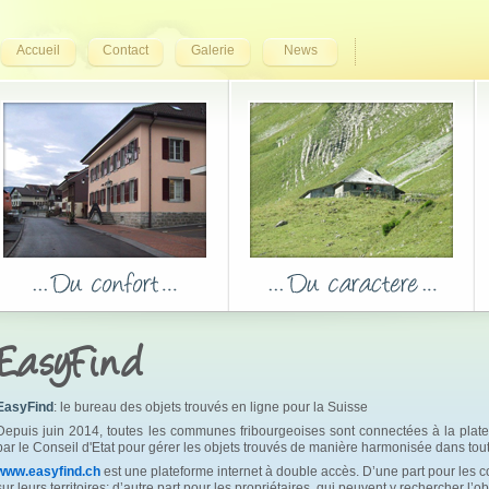
Accueil
Contact
Galerie
News
EasyFind
EasyFind
: le bureau des objets trouvés en ligne pour la Suisse
Depuis juin 2014, toutes les communes fribourgeoises sont connectées à la pla
par le Conseil d'Etat pour gérer les objets trouvés de manière harmonisée dans tout
www.easyfind.ch
est une plateforme internet à double accès. D’une part pour les c
sur leurs territoires; d’autre part pour les propriétaires, qui peuvent y rechercher l’ob