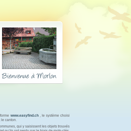
teforme
www.easyfind.ch
, le système choisi 
 le canton.
ommunes, qui y saisissent les objets trouvés 
jet qu’ils ont perdu par le biais de mots-clés.