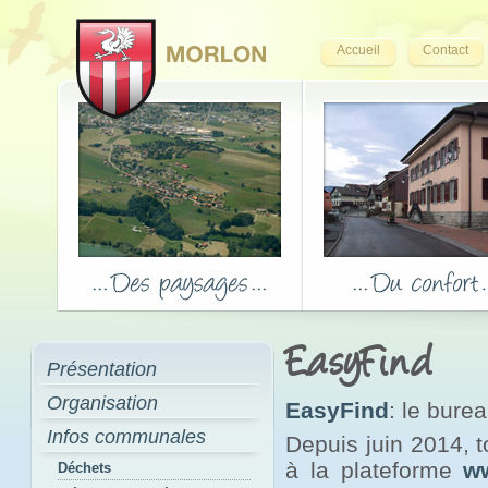
Accueil
Contact
EasyFind
Présentation
Organisation
EasyFind
: le bure
Infos communales
Depuis juin 2014, 
à la plateforme
w
Déchets