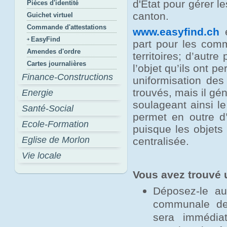
d'Etat pour gérer l
Pièces d'identité
canton.
Guichet virtuel
Commande d'attestations
www.easyfind.ch
e
EasyFind
part pour les comm
Amendes d'ordre
territoires; d’autr
Cartes journalières
l’objet qu’ils ont 
Finance-Constructions
uniformisation des
trouvés, mais il gé
Energie
soulageant ainsi le
Santé-Social
permet en outre d’
Ecole-Formation
puisque les objets
Eglise de Morlon
centralisée.
Vie locale
Vous avez trouvé 
Déposez-le au
communale de 
sera immédia