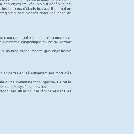
n des objets trouvés, mais il génère aussi
if des bureaux d’objets trouvés. Il permet en
 enregistrés sont stockés dans une base de
de n’importe quelle commune fribourgeoise.
de plateforme informatique suisse de gestion
e d’enregistrer n’importe quel objet trouvé
bjet perdu en sélectionnant les mots-clés 
ale d’une commune fribourgeoise. Le ou la
sée dans le système easyfind.
oordonnées utiles pour le récupérer dans les