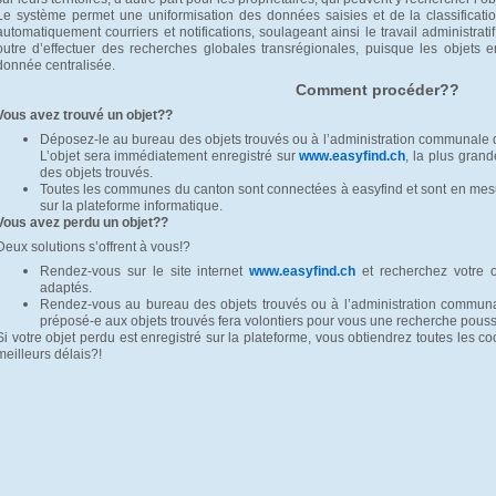
Le système permet une uniformisation des données saisies et de la classificatio
automatiquement courriers et notifications, soulageant ainsi le travail administrat
outre d’effectuer des recherches globales transrégionales, puisque les objets
donnée centralisée.
Comment procéder??
Vous avez trouvé un objet??
Déposez-le au bureau des objets trouvés ou à l’administration communale 
L’objet sera immédiatement enregistré sur
www.easyfind.ch
, la plus gran
des objets trouvés.
Toutes les communes du canton sont connectées à easyfind et sont en mesur
sur la plateforme informatique.
Vous avez perdu un objet??
Deux solutions s’offrent à vous!?
Rendez-vous sur le site internet
www.easyfind.ch
et recherchez votre o
adaptés.
Rendez-vous au bureau des objets trouvés ou à l’administration commun
préposé-e aux objets trouvés fera volontiers pour vous une recherche pous
Si votre objet perdu est enregistré sur la plateforme, vous obtiendrez toutes les c
meilleurs délais?!