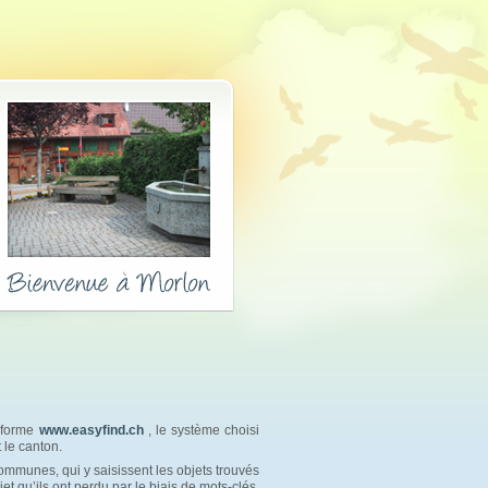
teforme
www.easyfind.ch
, le système choisi 
 le canton.
ommunes, qui y saisissent les objets trouvés 
jet qu’ils ont perdu par le biais de mots-clés.