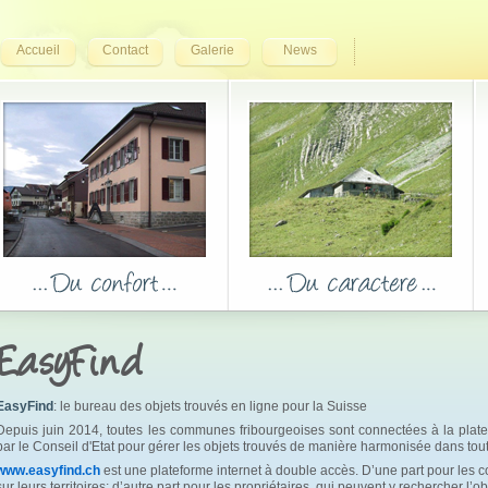
Accueil
Contact
Galerie
News
EasyFind
EasyFind
: le bureau des objets trouvés en ligne pour la Suisse
Depuis juin 2014, toutes les communes fribourgeoises sont connectées à la pla
par le Conseil d'Etat pour gérer les objets trouvés de manière harmonisée dans tout
www.easyfind.ch
est une plateforme internet à double accès. D’une part pour les c
sur leurs territoires; d’autre part pour les propriétaires, qui peuvent y rechercher l’ob