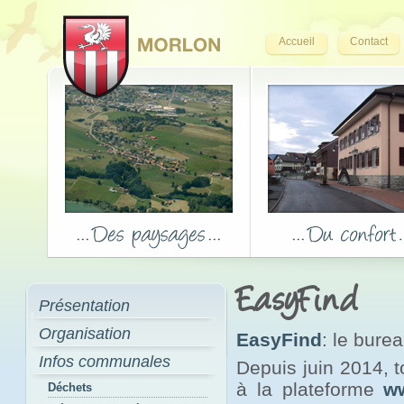
Accueil
Contact
EasyFind
Présentation
Organisation
EasyFind
: le bure
Infos communales
Depuis juin 2014, 
à la plateforme
w
Déchets