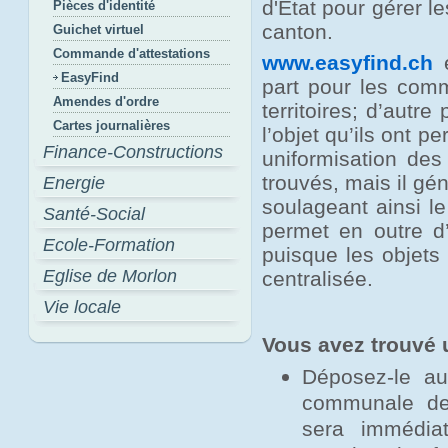
d'Etat pour gérer l
Pièces d'identité
canton.
Guichet virtuel
Commande d'attestations
www.easyfind.ch
e
EasyFind
part pour les comm
Amendes d'ordre
territoires; d’autr
Cartes journalières
l’objet qu’ils ont 
Finance-Constructions
uniformisation des
trouvés, mais il gé
Energie
soulageant ainsi le
Santé-Social
permet en outre d’
Ecole-Formation
puisque les objets
Eglise de Morlon
centralisée.
Vie locale
Vous avez trouvé 
Déposez-le au
communale de 
sera immédia