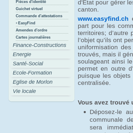
d'Etat pour gérer l
Pièces d'identité
canton.
Guichet virtuel
Commande d'attestations
www.easyfind.ch
e
EasyFind
part pour les comm
Amendes d'ordre
territoires; d’autr
Cartes journalières
l’objet qu’ils ont 
Finance-Constructions
uniformisation des
trouvés, mais il gé
Energie
soulageant ainsi le
Santé-Social
permet en outre d’
Ecole-Formation
puisque les objets
Eglise de Morlon
centralisée.
Vie locale
Vous avez trouvé 
Déposez-le au
communale de 
sera immédia