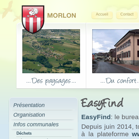
Accueil
Contact
EasyFind
Présentation
Organisation
EasyFind
: le bure
Infos communales
Depuis juin 2014, 
à la plateforme
w
Déchets