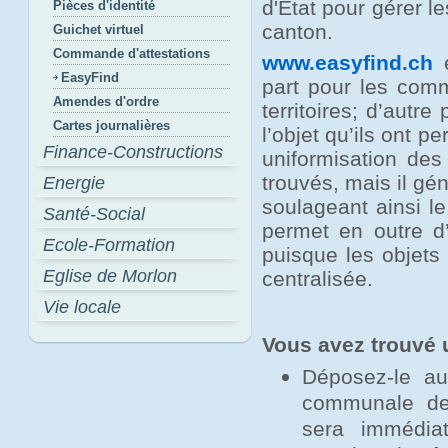
d'Etat pour gérer l
Pièces d'identité
canton.
Guichet virtuel
Commande d'attestations
www.easyfind.ch
e
EasyFind
part pour les comm
Amendes d'ordre
territoires; d’autr
Cartes journalières
l’objet qu’ils ont 
Finance-Constructions
uniformisation des
trouvés, mais il gé
Energie
soulageant ainsi le
Santé-Social
permet en outre d’
Ecole-Formation
puisque les objets
Eglise de Morlon
centralisée.
Vie locale
Vous avez trouvé 
Déposez-le au
communale de 
sera immédia