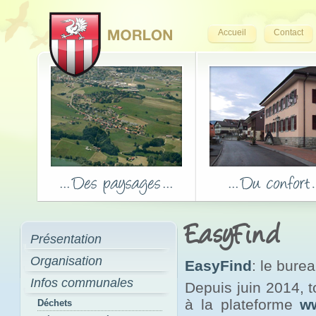
Accueil
Contact
EasyFind
Présentation
Organisation
EasyFind
: le bure
Infos communales
Depuis juin 2014, 
à la plateforme
w
Déchets