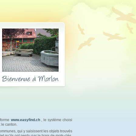
teforme
www.easyfind.ch
, le système choisi 
 le canton.
ommunes, qui y saisissent les objets trouvés 
jet qu’ils ont perdu par le biais de mots-clés.