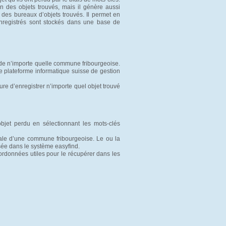
n des objets trouvés, mais il génère aussi
if des bureaux d’objets trouvés. Il permet en
 enregistrés sont stockés dans une base de
de n’importe quelle commune fribourgeoise.
de plateforme informatique suisse de gestion
e d’enregistrer n’importe quel objet trouvé
bjet perdu en sélectionnant les mots-clés 
ale d’une commune fribourgeoise. Le ou la
sée dans le système easyfind.
oordonnées utiles pour le récupérer dans les