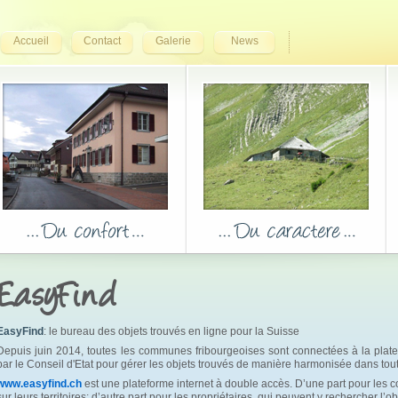
Accueil
Contact
Galerie
News
EasyFind
EasyFind
: le bureau des objets trouvés en ligne pour la Suisse
Depuis juin 2014, toutes les communes fribourgeoises sont connectées à la pla
par le Conseil d'Etat pour gérer les objets trouvés de manière harmonisée dans tout
www.easyfind.ch
est une plateforme internet à double accès. D’une part pour les c
sur leurs territoires; d’autre part pour les propriétaires, qui peuvent y rechercher l’ob