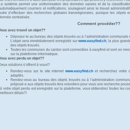
Le système permet une uniformisation des données saisies et de la classificatio
automatiquement courriers et notifications, soulageant ainsi le travail administrat
outre d’effectuer des recherches globales transrégionales, puisque les objets
donnée centralisée.
Comment procéder??
Vous avez trouvé un objet??
Déposez-le au bureau des objets trouvés ou à l’administration communale 
L’objet sera immédiatement enregistré sur
www.easyfind.ch
, la plus gran
des objets trouvés.
Toutes les communes du canton sont connectées à easyfind et sont en mesur
sur la plateforme informatique.
Vous avez perdu un objet??
Deux solutions s’offrent à vous!?
Rendez-vous sur le site internet
www.easyfind.ch
et recherchez votre o
adaptés.
Rendez-vous au bureau des objets trouvés ou à l’administration commun
préposé-e aux objets trouvés fera volontiers pour vous une recherche pous
Si votre objet perdu est enregistré sur la plateforme, vous obtiendrez toutes les c
meilleurs délais?!