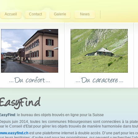
Accueil
Contact
Galerie
News
EasyFind
EasyFind
: le bureau des objets trouvés en ligne pour la Suisse
Depuis juin 2014, toutes les communes fribourgeoises sont connectées à la pla
par le Conseil d'Etat pour gérer les objets trouvés de manière harmonisée dans tout
www.easyfind.ch
est une plateforme internet à double accès. D’une part pour les c
sur leurs territoires; d’autre part pour les propriétaires, qui peuvent y rechercher l’ob