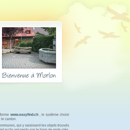
teforme
www.easyfind.ch
, le système choisi 
 le canton.
ommunes, qui y saisissent les objets trouvés 
jet qu’ils ont perdu par le biais de mots-clés.