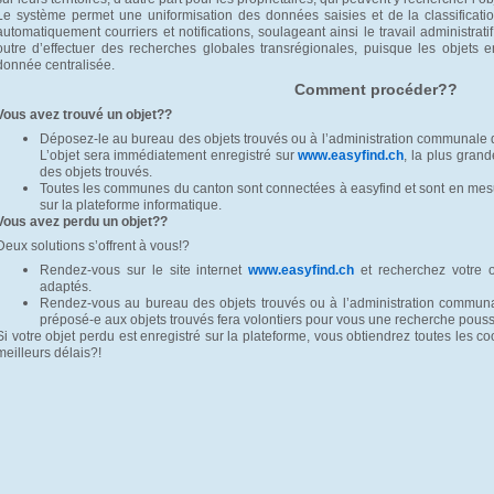
Le système permet une uniformisation des données saisies et de la classificatio
automatiquement courriers et notifications, soulageant ainsi le travail administrat
outre d’effectuer des recherches globales transrégionales, puisque les objets
donnée centralisée.
Comment procéder??
Vous avez trouvé un objet??
Déposez-le au bureau des objets trouvés ou à l’administration communale 
L’objet sera immédiatement enregistré sur
www.easyfind.ch
, la plus gran
des objets trouvés.
Toutes les communes du canton sont connectées à easyfind et sont en mesur
sur la plateforme informatique.
Vous avez perdu un objet??
Deux solutions s’offrent à vous!?
Rendez-vous sur le site internet
www.easyfind.ch
et recherchez votre o
adaptés.
Rendez-vous au bureau des objets trouvés ou à l’administration commun
préposé-e aux objets trouvés fera volontiers pour vous une recherche pous
Si votre objet perdu est enregistré sur la plateforme, vous obtiendrez toutes les c
meilleurs délais?!