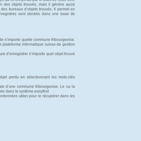
n des objets trouvés, mais il génère aussi
if des bureaux d’objets trouvés. Il permet en
 enregistrés sont stockés dans une base de
de n’importe quelle commune fribourgeoise.
de plateforme informatique suisse de gestion
e d’enregistrer n’importe quel objet trouvé
bjet perdu en sélectionnant les mots-clés 
ale d’une commune fribourgeoise. Le ou la
sée dans le système easyfind.
oordonnées utiles pour le récupérer dans les