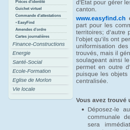
d'Etat pour gérer l
Pièces d'identité
canton.
Guichet virtuel
Commande d'attestations
www.easyfind.ch
e
EasyFind
part pour les comm
Amendes d'ordre
territoires; d’autr
Cartes journalières
l’objet qu’ils ont 
Finance-Constructions
uniformisation des
trouvés, mais il gé
Energie
soulageant ainsi le
Santé-Social
permet en outre d’
Ecole-Formation
puisque les objets
Eglise de Morlon
centralisée.
Vie locale
Vous avez trouvé 
Déposez-le au
communale de 
sera immédia