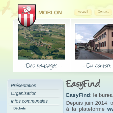
Accueil
Contact
EasyFind
Présentation
Organisation
EasyFind
: le bure
Infos communales
Depuis juin 2014, 
à la plateforme
w
Déchets