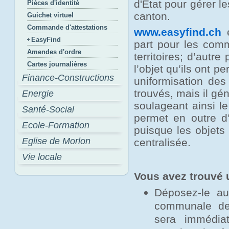
d'Etat pour gérer l
Pièces d'identité
canton.
Guichet virtuel
Commande d'attestations
www.easyfind.ch
e
EasyFind
part pour les comm
Amendes d'ordre
territoires; d’autr
Cartes journalières
l’objet qu’ils ont 
Finance-Constructions
uniformisation des
trouvés, mais il gé
Energie
soulageant ainsi le
Santé-Social
permet en outre d’
Ecole-Formation
puisque les objets
Eglise de Morlon
centralisée.
Vie locale
Vous avez trouvé 
Déposez-le au
communale de 
sera immédia