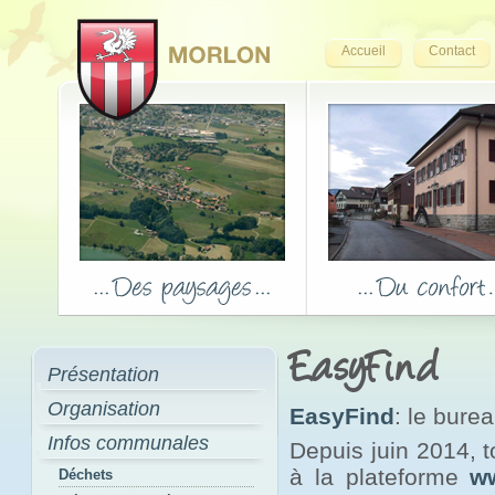
Accueil
Contact
EasyFind
Présentation
Organisation
EasyFind
: le bure
Infos communales
Depuis juin 2014, 
à la plateforme
w
Déchets